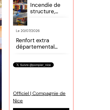
FDF)
Incendie de
structure,
maison
(secteur Nice
nord)
Le 20/07/2026
Renfort extra
départemental
(Var, colonne
Sdis06)
Officiel | Compagnie de
Nice