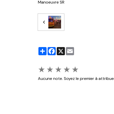
Manoeuvre SR
Partager
Facebook
X
Email
★
★
★
★
★
Aucune note. Soyez le premier à attribue