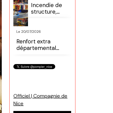
FDF)
Incendie de
structure,
maison
(secteur Nice
nord)
Le 20/07/2026
Renfort extra
départemental
(Var, colonne
Sdis06)
Officiel | Compagnie de
Nice