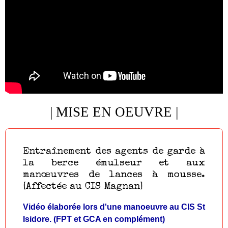
| MISE EN OEUVRE |
Entraînement des agents de garde à
la berce émulseur et aux
manœuvres de lances à mousse.
[Affectée au CIS Magnan]
Vidéo élaborée lors d'une manoeuvre au CIS St
Isidore. (FPT et GCA en complément)