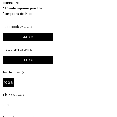
connaître.
*1 Seule réponse possible
Pompiers de Nice
Facebook
22 vote(s)
44.9 %
Instagram
22 vote(s)
44.9 %
Twitter
5 vote(s)
10.2 %
TikTok
0 vote(s)
0 %