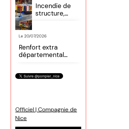
FDF)
Incendie de
structure,
maison
(secteur Nice
nord)
Le 20/07/2026
Renfort extra
départemental
(Var, colonne
Sdis06)
Officiel | Compagnie de
Nice