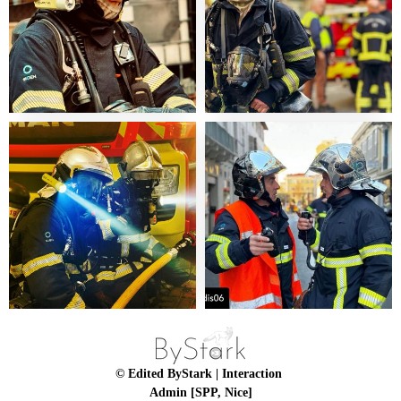
© Edited ByStark
| Interaction
Admin [SPP, Nice]