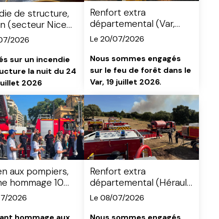
Renfort extra
die de structure,
départemental (Var,
n (secteur Nice
colonne Sdis06)
Le 20/07/2026
07/2026
Nous sommes engagés
s sur un incendie
sur le feu de forêt dans le
ucture la nuit du 24
Var, 19 juillet 2026.
juillet 2026
en aux pompiers,
Renfort extra
he hommage 10
départemental (Hérault,
ictimes 14 juillet
colonne Sdis06)
07/2026
Le 08/07/2026
ant hommage aux
Nous sommes engagés