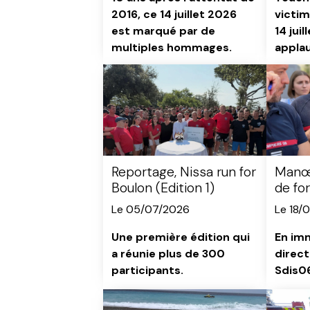
2016, ce 14 juillet 2026
victim
est marqué par de
14 juil
multiples hommages.
appla
sapeu
Reportage, Nissa run for
Manœu
Boulon (Edition 1)
de fo
Le 05/07/2026
Le 18/
Une première édition qui
En imm
a réunie plus de 300
direct
participants.
Sdis06