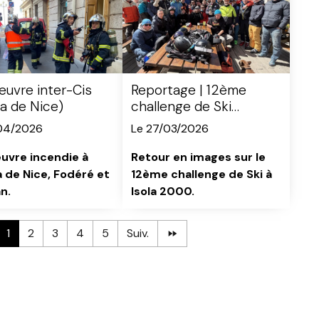
uvre inter-Cis
Reportage | 12ème
a de Nice)
challenge de Ski
Sébastien Vaillant
04/2026
Le 27/03/2026
uvre incendie à
Retour en images sur le
a de Nice, Fodéré et
12ème challenge de Ski à
n.
Isola 2000.
1
2
3
4
5
Suiv.