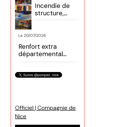
FDF)
Incendie de
structure,
maison
(secteur Nice
nord)
Le 20/07/2026
Renfort extra
départemental
(Var, colonne
Sdis06)
Officiel | Compagnie de
Nice