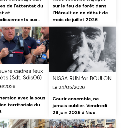
es de l'attentat du
sur le feu de forêt dans
let et
l'Hérault en ce début de
udissements aux
mois de juillet 2026.
rs-pompiers.
vre cadres feux
rêts (Sdt, Sdis06)
NISSA RUN for BOULON
06/2026
Le 24/05/2026
ersion avec la sous
Courir ensemble, ne
ion territoriale du
jamais oublier. Vendredi
.
26 juin 2026 à Nice.