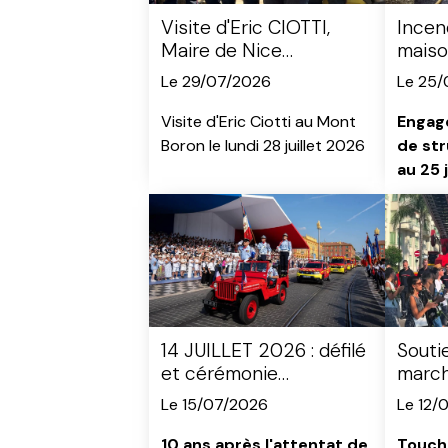
Visite d'Eric CIOTTI,
Incen
Maire de Nice
maiso
(Préventive FDF)
nord)
Le 29/07/2026
Le 25/
Visite d'Eric Ciotti au Mont
Engagé
Boron le lundi 28 juillet 2026
de str
au 25 
14 JUILLET 2026 : défilé
Souti
et cérémonie
marc
d'hommage aux
ans (V
Le 15/07/2026
Le 12/
victimes
2016)
10 ans après l'attentat de
Touch